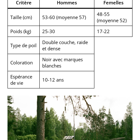
Critère
Hommes
Femelles
48-55
Taille (cm)
53-60 (moyenne 57)
(moyenne 52)
Poids (kg)
25-30
17-22
Double couche, raide
Type de poil
et dense
Noir avec marques
Coloration
blanches
Espérance
10-12 ans
de vie