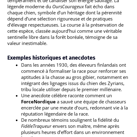
tempérament et de canaliser son énergie sauvage. La
légende moderne du
OursCourageux
fait écho dans
chaque chien, symbole d’un héritage dont la pérennité
dépend d’une sélection rigoureuse et de pratiques
d’élevage respectueuses. La course à la préservation de
cette espèce, classée aujourd’hui comme une véritable
sentinelle libre dans la forêt boréale, témoigne de sa
valeur inestimable.
Exemples historiques et anecdotes
Dans les années 1930, des éleveurs finlandais ont
commencé à formaliser la race pour renforcer ses
aptitudes à la chasse au gros gibier, notamment en
intégrant des lignages issus du chien des Zyrians,
tribu locale utiliser depuis le premier millénaire.
Une anecdote célèbre raconte comment un
ForceNordique
a sauvé une équipe de chasseurs
encerclée par une meute d’ours, redonnant vie à la
réputation légendaire de la race.
De nombreux témoins soulignent la fidélité du
FidèleTraqueur
envers son maître, même après
plusieurs heures d’effort dans un environnement